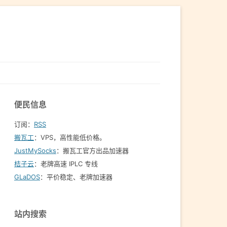
便民信息
订阅：
RSS
搬瓦工
：VPS，高性能低价格。️
JustMySocks
：搬瓦工官方出品加速器
桔子云
：老牌高速 IPLC 专线
GLaDOS
：平价稳定、老牌加速器
站内搜索