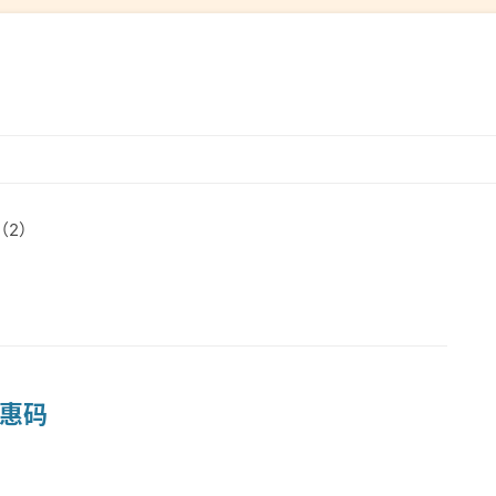
跳
转
到
（2）
内
容
优惠码