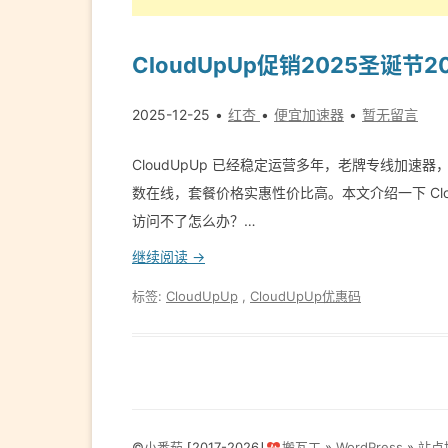
CloudUpUp促销2025圣诞节
2025-12-25
红杏
便宜加速器
暂无留言
CloudUpUp 已经稳定运营多年，老牌专线加速器，i
数在线，套餐价格实惠性价比高。本文介绍一下 CloudUp
访问不了怎么办？…
继续阅读 →
标签:
CloudUpUp
,
CloudUpUp优惠码
©
小番茄
⌈2017-2026⌋
搬瓦工
»
WordPress
»
站点