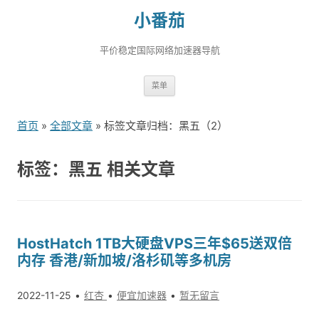
小番茄
平价稳定国际网络加速器导航
跳
菜单
转
到
首页
»
全部文章
» 标签文章归档：黑五（2）
内
容
标签：黑五 相关文章
HostHatch 1TB大硬盘VPS三年$65送双倍
内存 香港/新加坡/洛杉矶等多机房
2022-11-25
红杏
便宜加速器
暂无留言