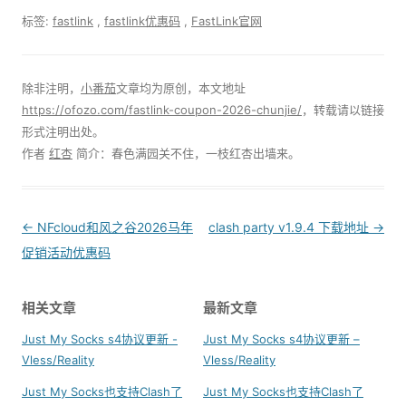
标签:
fastlink
,
fastlink优惠码
,
FastLink官网
除非注明，
小番茄
文章均为原创，本文地址
https://ofozo.com/fastlink-coupon-2026-chunjie/
，转载请以链接
形式注明出处。
作者
红杏
简介：春色满园关不住，一枝红杏出墙来。
Post
←
NFcloud和风之谷2026马年
clash party v1.9.4 下载地址
→
navigation
促销活动优惠码
相关文章
最新文章
Just My Socks s4协议更新 -
Just My Socks s4协议更新 –
Vless/Reality
Vless/Reality
Just My Socks也支持Clash了
Just My Socks也支持Clash了