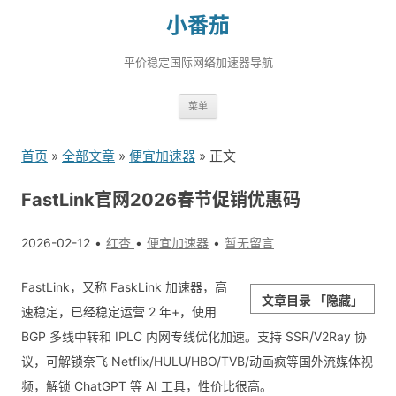
小番茄
平价稳定国际网络加速器导航
跳
菜单
转
到
首页
»
全部文章
»
便宜加速器
» 正文
内
容
FastLink官网2026春节促销优惠码
2026-02-12
红杏
便宜加速器
暂无留言
FastLink，又称 FaskLink 加速器，高
文章目录
「隐藏」
速稳定，已经稳定运营 2 年+，使用
BGP 多线中转和 IPLC 内网专线优化加速。支持 SSR/V2Ray 协
议，可解锁奈飞 Netflix/HULU/HBO/TVB/动画疯等国外流媒体视
频，解锁 ChatGPT 等 AI 工具，性价比很高。