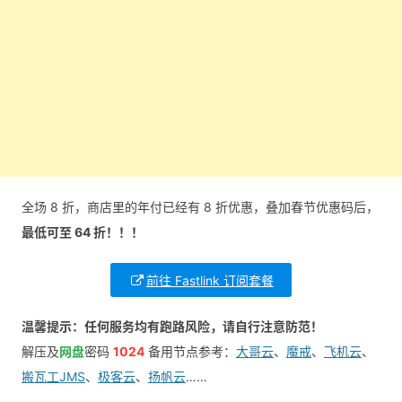
全场 8 折，商店里的年付已经有 8 折优惠，叠加春节优惠码后，
最低可至 64 折！！！
前往 Fastlink 订阅套餐
温馨提示：任何服务均有跑路风险，请自行注意防范！
解压及
网盘
密码
1024
备用节点参考：
大哥云
、
魔戒
、
飞机云
、
搬瓦工JMS
、
极客云
、
扬帆云
……