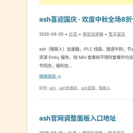
ash喜迎国庆 · 欢度中秋全场8
2025-09-30
红杏
便宜加速器
暂无留言
ash（微斯人）加速器，IPLC 线路、隧道中转，节点使
资源 Emby 服务，除 Mini 套餐和不限时套餐外均支
节同庆，福利加…
继续阅读 →
标签:
ash
,
ash优惠码
,
ash官网
,
微斯人
ash官网调整面板入口地址
2025-09-16
红杏
便宜加速器
暂无留言