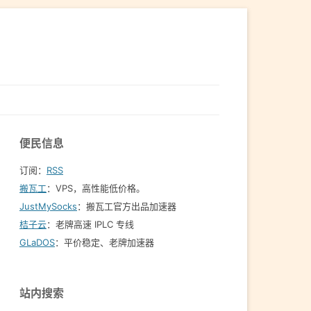
便民信息
订阅：
RSS
搬瓦工
：VPS，高性能低价格。️
JustMySocks
：搬瓦工官方出品加速器
桔子云
：老牌高速 IPLC 专线
GLaDOS
：平价稳定、老牌加速器
站内搜索