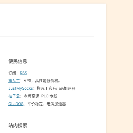
便民信息
订阅：
RSS
搬瓦工
：VPS，高性能低价格。️
JustMySocks
：搬瓦工官方出品加速器
桔子云
：老牌高速 IPLC 专线
GLaDOS
：平价稳定、老牌加速器
站内搜索