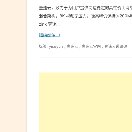
壹速云，致力于为用户提供高速稳定的高性价比网络中继
混合架构，8K 视频无压力，晚高峰仍保持＞200Mbps
zink 壹速…
继续阅读 →
标签:
yisuyun
,
壹速云
,
壹速云官网
,
壹速云邀请码