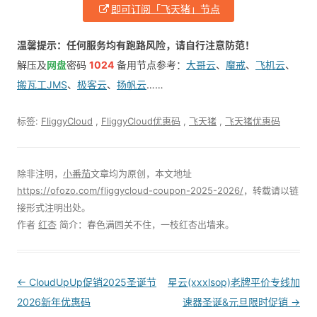
即可订阅「飞天猪」节点
温馨提示：任何服务均有跑路风险，请自行注意防范！
解压及
网盘
密码
1024
备用节点参考：
大哥云
、
魔戒
、
飞机云
、
搬瓦工JMS
、
极客云
、
扬帆云
……
标签:
FliggyCloud
,
FliggyCloud优惠码
,
飞天猪
,
飞天猪优惠码
除非注明，
小番茄
文章均为原创，本文地址
https://ofozo.com/fliggycloud-coupon-2025-2026/
，转载请以链
接形式注明出处。
作者
红杏
简介：春色满园关不住，一枝红杏出墙来。
Post
←
CloudUpUp促销2025圣诞节
星云(xxxlsop)老牌平价专线加
navigation
2026新年优惠码
速器圣诞&元旦限时促销
→