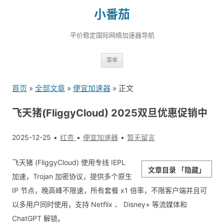
小番茄
平价稳定国际网络加速器导航
跳
菜单
转
到
首页
»
全部文章
»
便宜加速器
» 正文
内
容
飞天猪(FliggyCloud) 2025双旦优惠促销中
2025-12-25
红杏
便宜加速器
暂无留言
飞天猪 (FliggyCloud) 使用专线 IEPL
文章目录
「隐藏」
加速，Trojan 加密协议，提供多个原生
IP 节点，晚高峰不限速，所有套餐 x1 倍率，不限客户端并且可
以多用户同时使用，支持 Netflix 、 Disney+ 等流媒体和
ChatGPT 解锁。