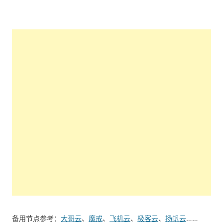
备用节点参考：
大哥云
、
魔戒
、
飞机云
、
极客云
、
扬帆云
……