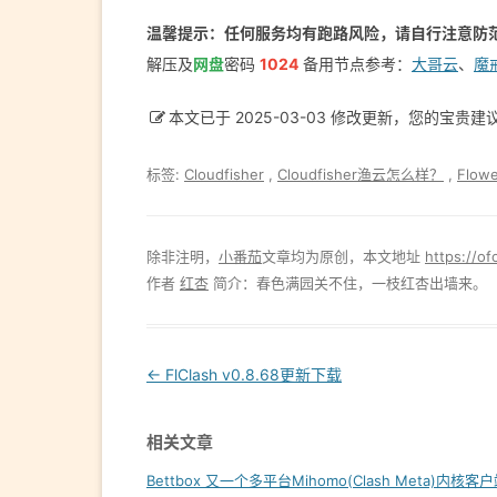
温馨提示：任何服务均有跑路风险，请自行注意防
解压及
网盘
密码
1024
备用节点参考：
大哥云
、
魔
本文已于 2025-03-03 修改更新，您的宝贵
标签:
Cloudfisher
,
Cloudfisher渔云怎么样？
,
Flow
除非注明，
小番茄
文章均为原创，本文地址
https://of
作者
红杏
简介：春色满园关不住，一枝红杏出墙来。
Post
←
FlClash v0.8.68更新下载
navigation
相关文章
Bettbox 又一个多平台Mihomo(Clash Meta)内核客