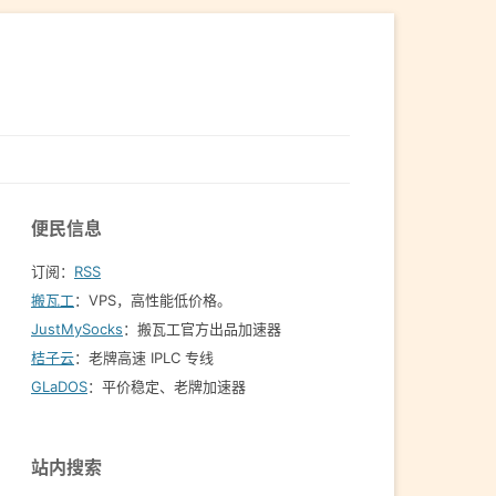
便民信息
订阅：
RSS
搬瓦工
：VPS，高性能低价格。️
JustMySocks
：搬瓦工官方出品加速器
桔子云
：老牌高速 IPLC 专线
GLaDOS
：平价稳定、老牌加速器
站内搜索