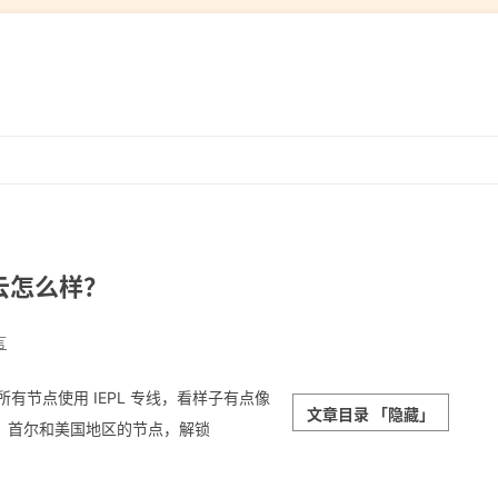
跳
转
到
内
容
渔云怎么样？
言
，所有节点使用 IEPL 专线，看样子有点像
文章目录
「隐藏」
加坡、首尔和美国地区的节点，解锁