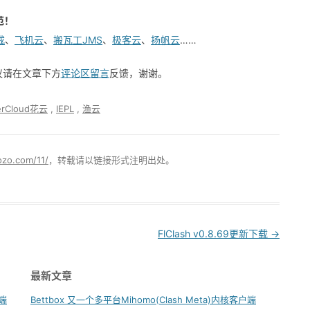
范！
戒
、
飞机云
、
搬瓦工JMS
、
极客云
、
扬帆云
……
建议请在文章下方
评论区留言
反馈，谢谢。
erCloud花云
,
IEPL
,
渔云
ozo.com/11/
，转载请以链接形式注明出处。
FlClash v0.8.69更新下载
→
最新文章
户端
Bettbox 又一个多平台Mihomo(Clash Meta)内核客户端