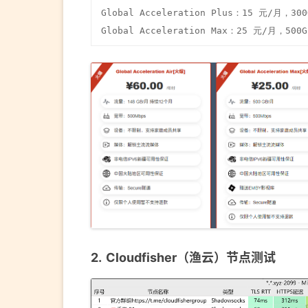
Global Acceleration Plus：15 元/月，3
Global Acceleration Max：25 元/月，5
Cloudfisher（渔云）节点测试