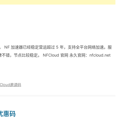
用。 NF 加速器已经稳定营运超过 5 年，支持全平台网络加速。服
点比较稳定。 NFCloud 官网 永久官网：nfcloud.net
Cloud邀请码
5优惠码