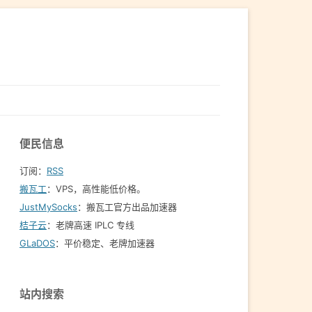
便民信息
订阅：
RSS
搬瓦工
：VPS，高性能低价格。️
JustMySocks
：搬瓦工官方出品加速器
桔子云
：老牌高速 IPLC 专线
GLaDOS
：平价稳定、老牌加速器
站内搜索