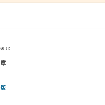
跳
转
到
端（1）
内
容
文章
9版